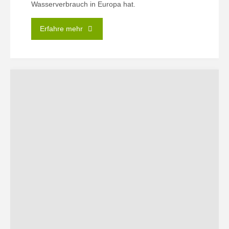
Wasserverbrauch in Europa hat.
"Wasserstress
Erfahre mehr
in
Europa:
von
A
wie
Avocado
bis
Z
wie