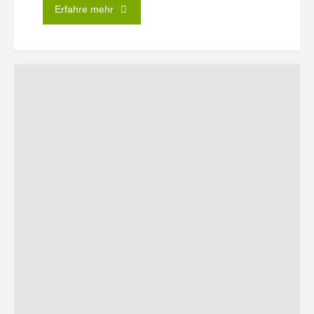
"Nachhaltiger
Erfahre mehr
Konsum
–
individuelle
und
kollektive
Handlungsspielräume? "