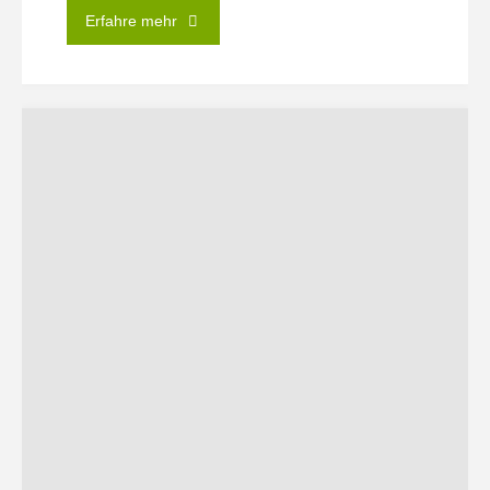
"Instagram-
Erfahre mehr
Account
@hlgogreen"