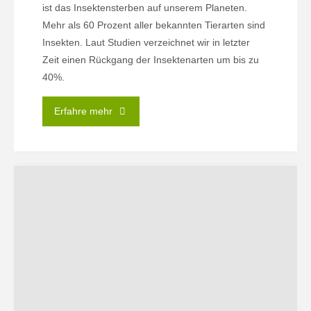
ist das Insektensterben auf unserem Planeten.
Mehr als 60 Prozent aller bekannten Tierarten sind
Insekten. Laut Studien verzeichnet wir in letzter
Zeit einen Rückgang der Insektenarten um bis zu
40%.
"Jetzt
Erfahre mehr
wird‘s
bunter
auf
dem
August-
Bebel-