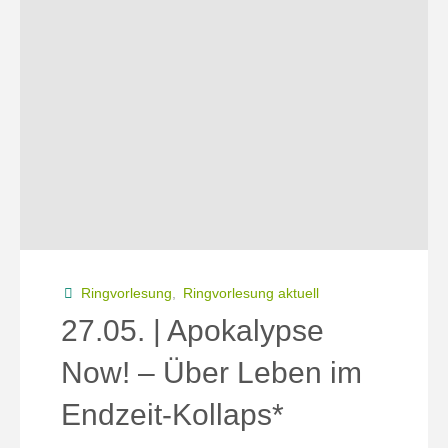
–
Besser
essen
fürs
Klima?"
Ringvorlesung
,
Ringvorlesung aktuell
27.05. | Apokalypse
Now! – Über Leben im
Endzeit-Kollaps*