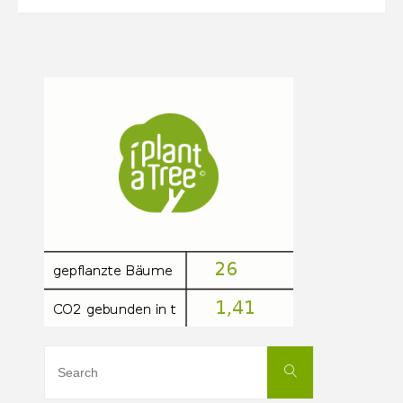
Film:
Cycling
Cities
(2025)
(Eintritt
Frei!!!)"
Search
Search
for: