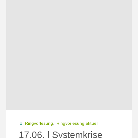
und
Landwirtschaftskultur
–
Landwirt:innen
inmitten
der
sozial-
ökologischen
Transformation "
Ringvorlesung
,
Ringvorlesung aktuell
17.06. | Systemkrise