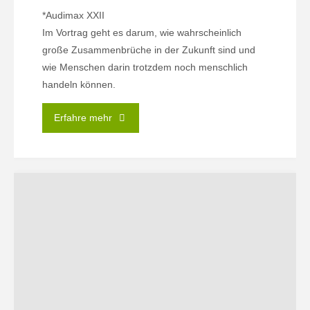
*Audimax XXII
Im Vortrag geht es darum, wie wahrscheinlich
große Zusammenbrüche in der Zukunft sind und
wie Menschen darin trotzdem noch menschlich
handeln können.
"27.05.
Erfahre mehr
|
Apokalypse
Now!
–
Über
Leben