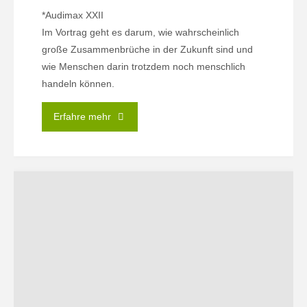
*Audimax XXII
Im Vortrag geht es darum, wie wahrscheinlich
große Zusammenbrüche in der Zukunft sind und
wie Menschen darin trotzdem noch menschlich
handeln können.
"27.05.
Erfahre mehr
|
Apokalypse
Now!
–
Über
Leben