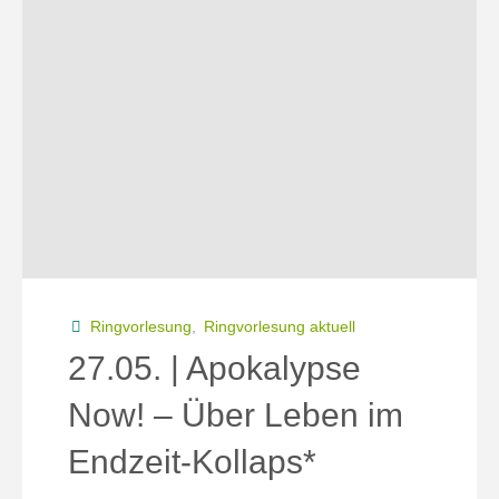
–
Besser
essen
fürs
Klima?"
Ringvorlesung
,
Ringvorlesung aktuell
27.05. | Apokalypse
Now! – Über Leben im
Endzeit-Kollaps*