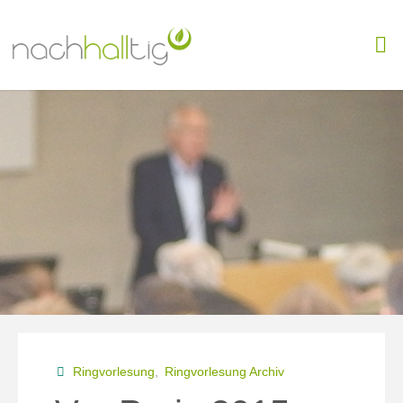
Skip
to
content
Ringvorlesung
,
Ringvorlesung Archiv