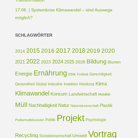
Transformation
17.06. | Systemkrise Klimawandel – sind Auswege
möglich?
SCHLAGWÖRTER
2017
2015
2018
2016
2019
2020
2014
2022
Bildung
2024
2021
2025
2023
2026
Blumen
Ernährung
Energie
Gerechtigkeit
Ethik
Freiheit
Klima
Gesundheit
Global
Industrie
Insekten
Kleidung
Klimawandel
Konsum
Landwirtschaft
Mobilität
Müll
Nachhaltigkeit
Natur
Plastik
Naturwissenschaft
Projekt
Politik
Psychologie
Podiumsdiskussion
Vortrag
Recycling
Umwelt
Sozialwissenschaft