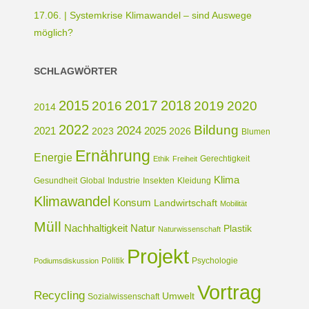
17.06. | Systemkrise Klimawandel – sind Auswege
möglich?
SCHLAGWÖRTER
2017
2015
2018
2016
2019
2020
2014
2022
Bildung
2024
2021
2025
2023
2026
Blumen
Ernährung
Energie
Gerechtigkeit
Ethik
Freiheit
Klima
Gesundheit
Global
Industrie
Insekten
Kleidung
Klimawandel
Konsum
Landwirtschaft
Mobilität
Müll
Nachhaltigkeit
Natur
Plastik
Naturwissenschaft
Projekt
Politik
Psychologie
Podiumsdiskussion
Vortrag
Recycling
Umwelt
Sozialwissenschaft