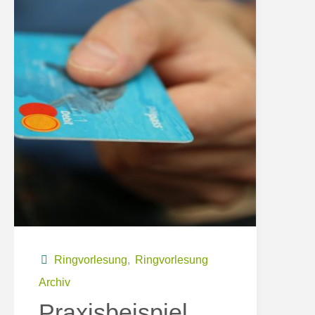
Ringvorlesung
,
Ringvorlesung
Archiv
Praxisbeispiel