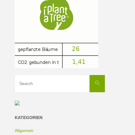
hier
greif
ich
ein"
Search
Search
for:
KATEGORIEN
Allgemein