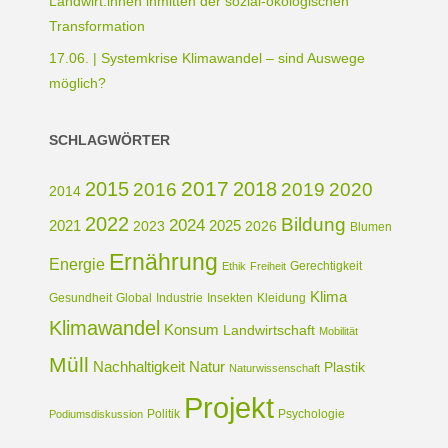
Landwirt:innen inmitten der sozial-ökologischen
Transformation
17.06. | Systemkrise Klimawandel – sind Auswege
möglich?
SCHLAGWÖRTER
2017
2015
2018
2016
2019
2020
2014
2022
Bildung
2024
2021
2025
2023
2026
Blumen
Ernährung
Energie
Gerechtigkeit
Ethik
Freiheit
Klima
Gesundheit
Global
Industrie
Insekten
Kleidung
Klimawandel
Konsum
Landwirtschaft
Mobilität
Müll
Nachhaltigkeit
Natur
Plastik
Naturwissenschaft
Projekt
Politik
Psychologie
Podiumsdiskussion