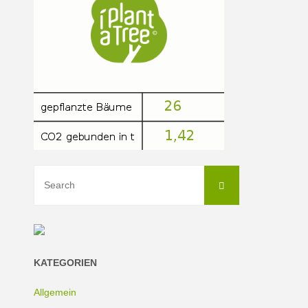
wertorientierte
Banken
die
Welt
verändern"
Search
Search
for:
KATEGORIEN
Allgemein