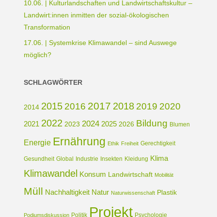
10.06. | Kulturlandschaften und Landwirtschaftskultur –
Landwirt:innen inmitten der sozial-ökologischen
Transformation
17.06. | Systemkrise Klimawandel – sind Auswege
möglich?
SCHLAGWÖRTER
2017
2015
2018
2016
2019
2020
2014
2022
Bildung
2024
2021
2025
2023
2026
Blumen
Ernährung
Energie
Gerechtigkeit
Ethik
Freiheit
Klima
Gesundheit
Global
Industrie
Insekten
Kleidung
Klimawandel
Konsum
Landwirtschaft
Mobilität
Müll
Nachhaltigkeit
Natur
Plastik
Naturwissenschaft
Projekt
Politik
Psychologie
Podiumsdiskussion